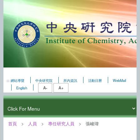
:::
網站導覽
中央研究院
所內資訊
活動日曆
WebMail
A-
A+
English
首頁
人員
專任研究人員
張峻瑋
:::