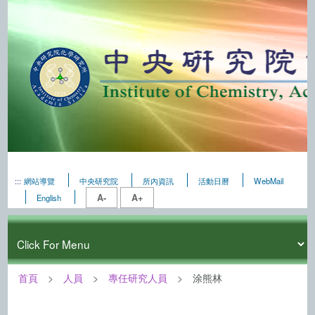
:::
網站導覽
中央研究院
所內資訊
活動日曆
WebMail
A-
A+
English
首頁
人員
專任研究人員
涂熊林
:::