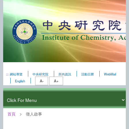
:::
網站導覽
中央研究院
所內資訊
活動日曆
WebMail
A-
A+
English
首頁
徵人啟事
:::