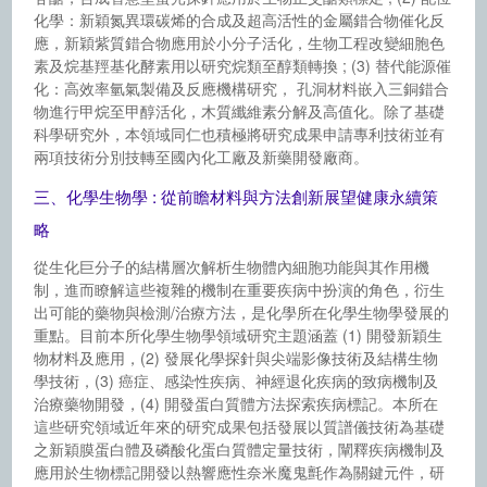
化學：新穎氮異環碳烯的合成及超高活性的金屬錯合物催化反
應，新穎紫質錯合物應用於小分子活化，生物工程改變細胞色
素及烷基羥基化酵素用以研究烷類至醇類轉換 ; (3) 替代能源催
化：高效率氫氣製備及反應機構研究， 孔洞材料嵌入三銅錯合
物進行甲烷至甲醇活化，木質纖維素分解及高值化。除了基礎
科學研究外，本領域同仁也積極將研究成果申請專利技術並有
兩項技術分別技轉至國內化工廠及新藥開發廠商。
三、化學生物學 : 從前瞻材料與方法創新展望健康永續策
略
從生化巨分子的結構層次解析生物體內細胞功能與其作用機
制，進而瞭解這些複雜的機制在重要疾病中扮演的角色，衍生
出可能的藥物與檢測/治療方法，是化學所在化學生物學發展的
重點。目前本所化學生物學領域研究主題涵蓋 (1) 開發新穎生
物材料及應用，(2) 發展化學探針與尖端影像技術及結構生物
學技術，(3) 癌症、感染性疾病、神經退化疾病的致病機制及
治療藥物開發，(4) 開發蛋白質體方法探索疾病標記。本所在
這些研究領域近年來的研究成果包括發展以質譜儀技術為基礎
之新穎膜蛋白體及磷酸化蛋白質體定量技術，闡釋疾病機制及
應用於生物標記開發以熱響應性奈米魔鬼氈作為關鍵元件，研