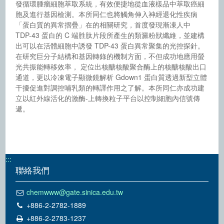
發循環腫瘤細胞萃取系統，有效便捷地從血液樣品中萃取癌細
胞及進行基因檢測。本所同仁也將觸角伸入神經退化性疾病
「蛋白質的異常摺疊」在的相關研究，首度發現漸凍人中
TDP-43 蛋白的 C 端胜肽片段所產生的類澱粉狀纖維，並建構
出可以在活體細胞中誘發 TDP-43 蛋白異常聚集的光控探針。
在研究巨分子結構和基因轉錄的機制方面，不但成功地應用螢
光共振能轉移效率， 定位出核醣核酸聚合酶上的核醣核酸出口
通道，更以冷凍電子顯微鏡解析 Gdown1 蛋白質透過新型立體
干擾促進對調控哺乳類的轉譯作用之了解。本所同仁亦成功建
立以紅外線活化的激酶-上轉換粒子平台以控制細胞內信號傳
遞。
:::
聯絡我們
chemwww@gate.sinica.edu.tw
+886-2-2782-1889
+886-2-2783-1237