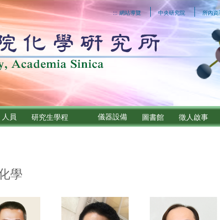
:::
網站導覽
中央研究院
所內資
人員
儀器設備
研究生學程
圖書館
徵人啟事
化學