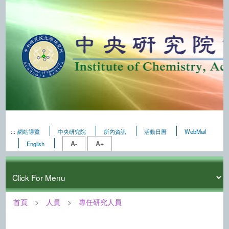
:::
網站導覽
中央研究院
所內資訊
活動日曆
WebMail
A-
A+
English
首頁
人員
專任研究人員
:::