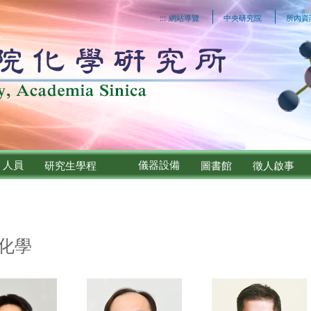
:::
網站導覽
中央研究院
所內資
人員
儀器設備
研究生學程
圖書館
徵人啟事
化學