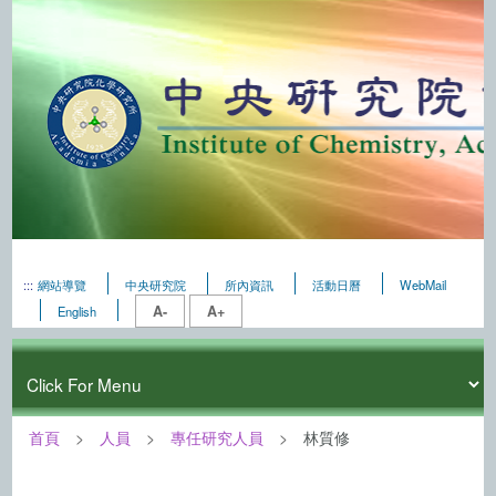
:::
網站導覽
中央研究院
所內資訊
活動日曆
WebMail
A-
A+
English
首頁
人員
專任研究人員
林質修
:::