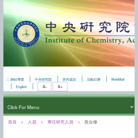
:::
網站導覽
中央研究院
所內資訊
活動日曆
WebMail
A-
A+
English
首頁
人員
專任研究人員
吳台偉
:::