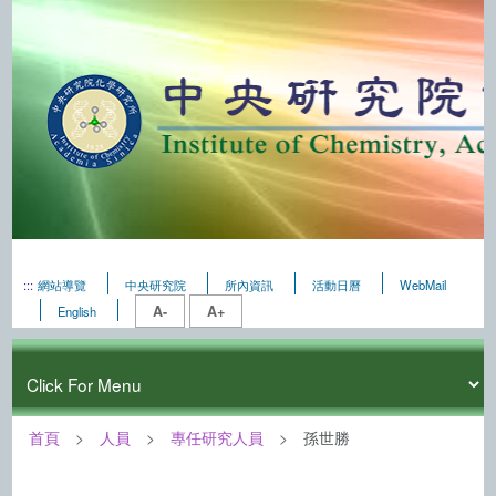
:::
網站導覽
中央研究院
所內資訊
活動日曆
WebMail
A-
A+
English
首頁
人員
專任研究人員
孫世勝
:::